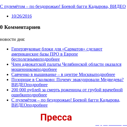
С пулемётом – по бездорожью! Боевой багги Кадырова, ВИДЕО
10/26/2016
0 Комментариев
новости дня:
Гиперзвуковые блоки для «Сарматов» сделают
американские базы ПРО в Европе
бесполезными
подробнее
Член адвокатской палаты Челябинской области оказался
мошенником
подробнее
Савченко в вышиванке – в центре Москвы
подробнее
Позорище в Сколково: Почему эвакуировали Медведева?
ВИДЕО
подробнее
200 000 рублей за смерть роженицы от грубой врачебной
ошибки
подробнее
С пулемётом – по бездорожью! Боевой багги Кадырова,
ВИДЕО
подробнее
Информационный портал