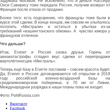
задумана Москвой. Не исключено, что и деньги Нассефу
Онси Савирису тоже передала Россия, получив возврат от
Франции после отказа от продажи.
Более того: есть подозрение, что французы тоже были в
курсе этой сделки. В конце концов, им совсем не улыбалось
потопить «Мистрали» и остаться в убытках из-за
требований «вашингтонского обкома». А чувство юмора у
французов отличное.
Что дальше?
Итак, Египет и Россия снова друзья. Горечь от
авиакатастрофы сгладил вкус сделки от перепродажи
вертолётоносцев «Мистраль».
Теперь ещё базу в Египте поставим – совсем красота будет.
Да, Египет и Россия договариваются об открытии в 2019
году российской военно-воздушной базы на
средиземноморском побережье, в 70 км от Ливии.
Международная разрядка в наши планы пока не входит.
Фото: PolitRussia.com
Вконтакте
Facebook