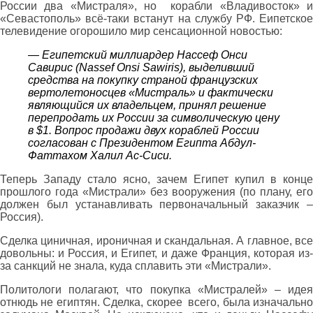
России два «Мистраля», но корабли «Владивосток» и
«Севастополь» всё-таки встанут на службу РФ. Еипетское
телевидение огорошило мир сенсационной новостью:
— Египетский миллиардер Нассеф Онси
Савирис (Nassef Onsi Sawiris), выделивший
средства на покупку страной французских
вертолетоносцев «Мистраль» и фактически
являющийся их владельцем, принял решение
перепродать их России за символическую цену
в $1. Вопрос продажи двух кораблей России
согласован с Президентом Египта Абдул-
Фаттахом Халил Ас-Сиси.
Теперь Западу стало ясно, зачем Египет купил в конце
прошлого года «Мистрали» без вооружения (по плану, его
должен был устанавливать первоначальный заказчик –
Россия).
Сделка циничная, ироничная и скандальная. А главное, все
довольны: и Россия, и Египет, и даже Франция, которая из-
за санкций не знала, куда сплавить эти «Мистрали».
Политологи полагают, что покупка «Мистралей» – идея
отнюдь не египтян. Сделка, скорее всего, была изначально