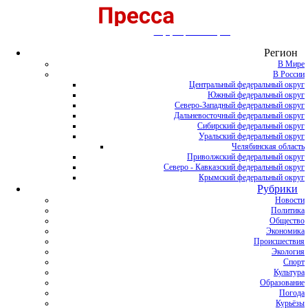
Информационный портал
Регион
В Мире
В России
Центральный федеральный округ
Южный федеральный округ
Северо-Западный федеральный округ
Дальневосточный федеральный округ
Сибирский федеральный округ
Уральский федеральный округ
Челябинская область
Приволжский федеральный округ
Северо - Кавказский федеральный округ
Крымский федеральный округ
Рубрики
Новости
Политика
Общество
Экономика
Происшествия
Экология
Спорт
Культура
Образование
Погода
Курьёзы