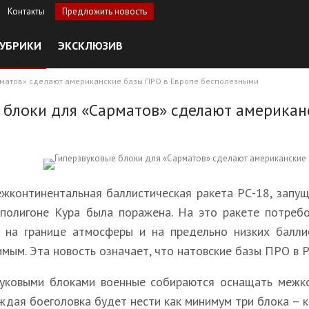
Контакты
Предложить новость
УБРИКИ
ЭКСКЛЮЗИВ
рматов» сделают американские базы ПРО в Европе бесполезными
 блоки для «Сарматов» сделают американ
жконтинентальная баллистическая ракета РС-18, запущ
 полигоне Кура была поражена. На это ракете потребо
 на границе атмосферы и на предельно низких балли
имым. Эта новость означает, что натовские базы ПРО в
уковыми блоками военные собираются оснащать межко
ждая боеголовка будет нести как минимум три блока – 