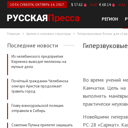
10:56 СУББОТА, ОКТЯБРЬ 14, 2017
$ 57.62
€ 68.14
-0.07
-0.31
РЕГИОН
Р
Главная
Армия и силовые структуры
Гиперзвуковые блоки для «Са
Гиперзвуковые
Последние новости
Из челябинского предприятия
Кириенко выводят миллионы на
мутные дела
Во время учений ме
Почётный гражданин Челябинска
олигарх Аристов продолжает
Камчатки. Цель на
травить город
выполнять манёвры
практически неуязв
Главу южноуральской полиции
отправили в Сибирь
Новейшими гиперзв
РС-28 «Сармат». Ка
Советник Путина прилетит защищать