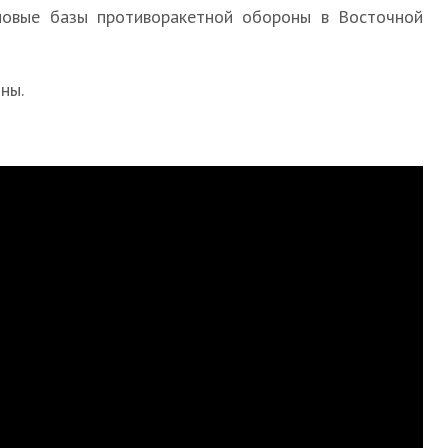
 новые базы противоракетной обороны в Восточной
ны.