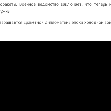
оракеты. Военное ведомство заключает, что теперь
нужны.
звращается «ракетной дипломатии» эпохи холодной вой