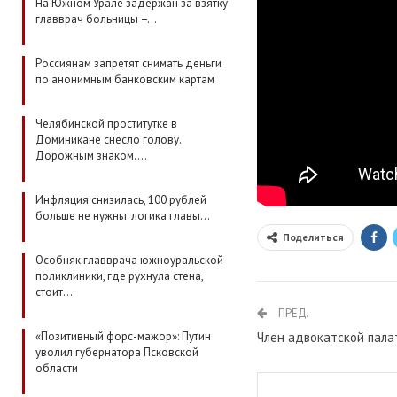
На Южном Урале задержан за взятку
главврач больницы –…
Россиянам запретят снимать деньги
по анонимным банковским картам
Челябинской проститутке в
Доминикане снесло голову.
Дорожным знаком.…
Инфляция снизилась, 100 рублей
больше не нужны: логика главы…
Поделиться
Особняк главврача южноуральской
поликлиники, где рухнула стена,
стоит…
ПРЕД.
Член адвокатской пала
«Позитивный форс-мажор»: Путин
уволил губернатора Псковской
области