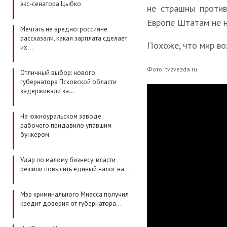
экс-сенатора Цыбко
не страшны против
Европе Штатам не 
Мечтать не вредно: россияне
рассказали, какая зарплата сделает
Похоже, что мир во
их…
Фото: tvzvezda.ru
Отличный выбор: нового
губернатора Псковской области
задерживали за…
На южноуральском заводе
рабочего придавило упавшим
бункером
Удар по малому бизнесу: власти
решили повысить единый налог на…
Мэр криминального Миасса получил
кредит доверия от губернатора…