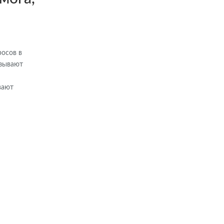
осов в
азывают
вают