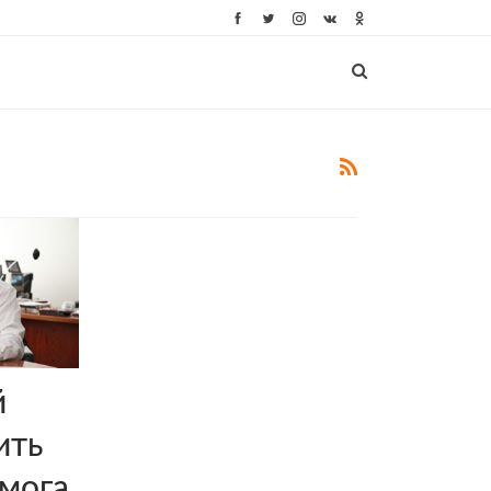
й
ить
мога,