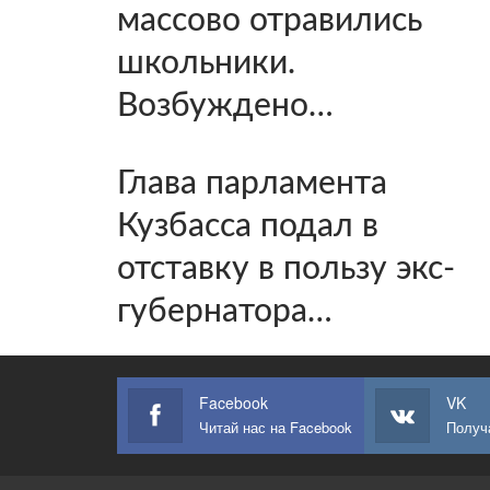
массово отравились
школьники.
Возбуждено…
Глава парламента
Кузбасса подал в
отставку в пользу экс-
губернатора…
Facebook
VK
Читай нас на Facebook
Получ