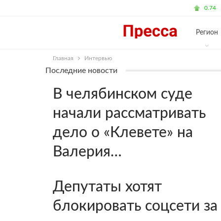
1:05 Вторник, Апрель 10, 2018
$ 58.57
0.74
Регион
Главная
Интервью
Последние новости
В челябинском суде
начали рассматривать
дело о «Клевете» на
Валерия…
Депутаты хотят
блокировать соцсети за