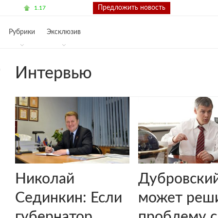
€ 71.88
Контакты
Предложить новость
1.17
Рубрики
Эксклюзив
Интервью
Николай
Дубровски
Сединкин: Если
может реш
губернатор
проблему с