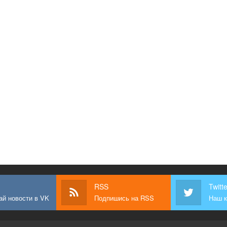
RSS
Twitte
ай новости в VK
Подпишись на RSS
Наш к