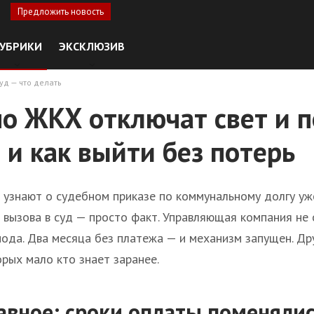
Предложить новость
УБРИКИ
ЭКСКЛЮЗИВ
уд — что делать
по ЖКХ отключат свет и п
 и как выйти без потерь
узнают о судебном приказе по коммунальному долгу уже 
о вызова в суд — просто факт. Управляющая компания не
иода. Два месяца без платежа — и механизм запущен. Др
орых мало кто знает заранее.
авное: сроки оплаты поменяли