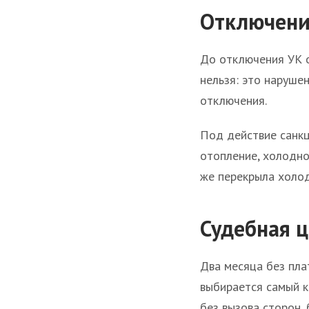
Отключение
До отключения УК о
нельзя: это наруше
отключения.
Под действие санкц
отопление, холодно
же перекрыла холод
Судебная ц
Два месяца без плат
выбирается самый к
без вызова сторон, 