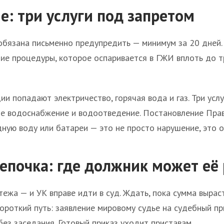
: три услуги под запретом
бязана письменно предупредить — минимум за 20 дней.
ние процедуры, которое оспаривается в ГЖИ вплоть до 
ии попадают электричество, горячая вода и газ. Три усл
е водоснабжение и водоотведение. Постановление Прав
ную воду или батареи — это не просто нарушение, это 
епочка: где должник может её
ежа — и УК вправе идти в суд. Ждать, пока сумма вырас
ороткий путь: заявление мировому судье на судебный при
без заседания. Готовый приказ уходит приставам.