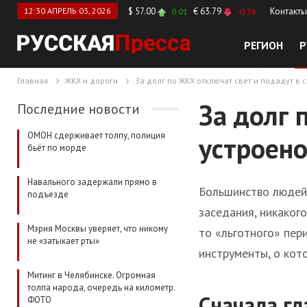
12:30 АПРЕЛЬ 03, 2026
$ 57.00
€ 63.79
Контакты
0.01
-0.36
РЕГИОН
Р
Главная
ЖКХ и дороги
За долг по ЖКХ отключат свет и подадут в с
За долг 
Последние новости
ОМОН сдерживает толпу, полиция
устроено
бьёт по морде
Навального задержали прямо в
Большинство людей 
подъезде
заседания, никаког
Мэрия Москвы уверяет, что никому
то «льготного» пер
не «затыкает рты»
инструменты, о кот
Митинг в Челябинске. Огромная
толпа народа, очередь на километр.
Сначала гл
ФОТО