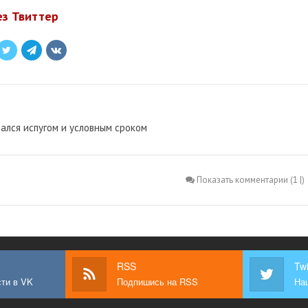
ез Твиттер
ался испугом и условным сроком
Показать комментарии (1 |)
RSS
Twi
ти в VK
Подпишись на RSS
Наш