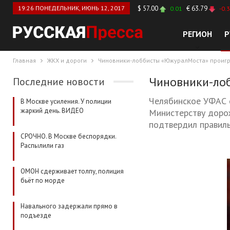
19:26 ПОНЕДЕЛЬНИК, ИЮНЬ 12, 2017
$ 57.00
€ 63.79
0.01
-0.
РЕГИОН
Р
Главная
ЖКХ и дороги
Чиновники-лоббисты «ЮжуралМоста» проигр
Чиновники-ло
Последние новости
Челябинское УФАС 
В Москве усиления. У полиции
жаркий день. ВИДЕО
Министерству дорож
подтвердил правиль
СРОЧНО. В Москве беспорядки.
Распылили газ
ОМОН сдерживает толпу, полиция
бьёт по морде
Навального задержали прямо в
подъезде