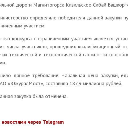
льной дороги Магнитогорск-Кизильское-Сибай Башкорто
инистерство определяло победителя данной закупки пу
аниченным участием.
стью конкурса с ограниченным участием является уста
из числа участников, прошедших квалификационный от
е их технической и технологической сложности способ
ии.
шило данное требование. Начальная цена закупки, ед
АО «ЮжуралМост», составила 187,9 миллиона рублей.
данная закупка была отменена.
 новостями через Telegram