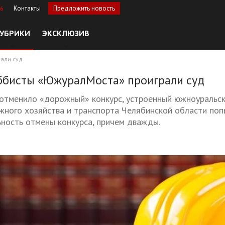
Контакты
Предложить новость
36
УБРИКИ
ЭКСКЛЮЗИВ
али суд
ббисты «ЮжуралМоста» проиграли суд
отменило «дорожный» конкурс, устроенный южноуральск
ного хозяйства и транспорта Челябинской области попы
ность отмены конкурса, причем дважды.