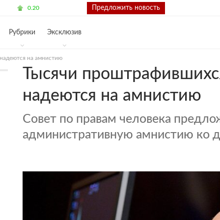
63.81
Контакты
Предложить новость
0.20
Рубрики
Эксклюзив
надеются на амнистию
Тысячи проштрафившихс
надеются на амнистию
Совет по правам человека предло
административную амнистию ко д