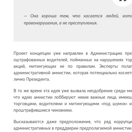
— Она хороша тем, что касается людей, кото
правонарушения, а не преступления.
Проект концепции уже направлен в Администрацию през
оштрафованных водителей, пойманных на нарушениях торг
акций, митингующих не по правилам. Эксперты пола
административной амнистии, которая потенциально коснет
лично Президента.
В то же время эта идея уже вызвала неодобрение среди мн
что идею амнистии лоббируют некие важные лица, имеющ
торговцами, водителями и митингующими «под шумок» из
проштрафившиеся чиновники.
Высказываются даже предположения, что ряд корруп
административных в преддверии предполагаемой амнистии