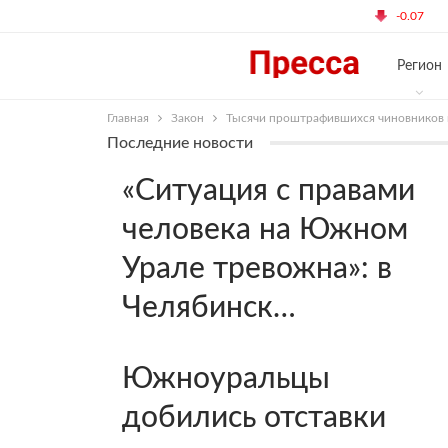
8:17 Вторник, Июнь 6, 2017
$ 56.62
€ 
-0.07
Регион
Главная
Закон
Тысячи проштрафившихся чиновников 
Последние новости
«Ситуация с правами
человека на Южном
Урале тревожна»: в
Челябинск…
Южноуральцы
добились отставки