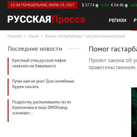
12:04 ПОНЕДЕЛЬНИК, ИЮНЬ 19, 2017
$ 57.74
€ 64.46
0.30
0.1
РЕГИОН
Р
Главная
Закон
Помог гастарбайтеру – заплати полмиллиона
Помог гастарб
Последние новости
Проект закона об у
Крестный отец русской мафии
«наехал» на Навального
правительственном 
Путин нам не указ! Дом челябинки
будем сносить
Подростку, распылившему газ из
баллончика в лицо ОМОНовцу,
«сломают…