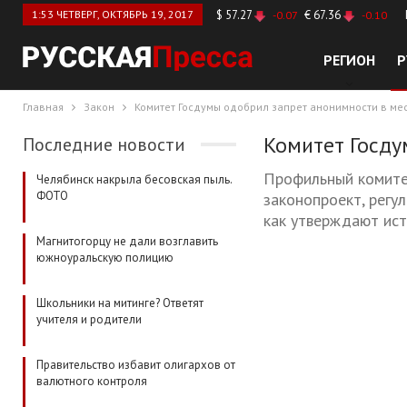
1:53 ЧЕТВЕРГ, ОКТЯБРЬ 19, 2017
$ 57.27
€ 67.36
-0.07
-0.10
РЕГИОН
Р
Главная
Закон
Комитет Госдумы одобрил запрет анонимности в м
Комитет Госду
Последние новости
Профильный комите
Челябинск накрыла бесовская пыль.
ФОТО
законопроект, регу
как утверждают ист
Магнитогорцу не дали возглавить
южноуральскую полицию
Школьники на митинге? Ответят
учителя и родители
Правительство избавит олигархов от
валютного контроля