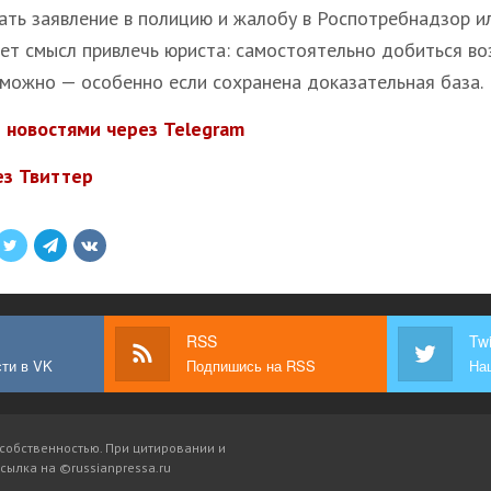
ть заявление в полицию и жалобу в Роспотребнадзор или
ет смысл привлечь юриста: самостоятельно добиться во
зможно — особенно если сохранена доказательная база.
 новостями через Telegram
ез Твиттер
RSS
Twi
ти в VK
Подпишись на RSS
Наш
собственностью. При цитировании и
сылка на ©russianpressa.ru