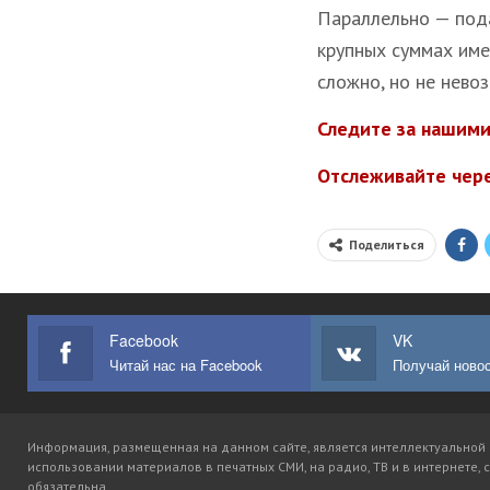
Параллельно — пода
крупных суммах име
сложно, но не нево
Следите за нашими
Отслеживайте чер
Поделиться
Facebook
VK
Читай нас на Facebook
Получай новос
Информация, размещенная на данном сайте, является интеллектуальной 
использовании материалов в печатных СМИ, на радио, ТВ и в интернете, с
обязательна.