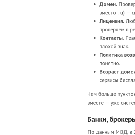
Домен.
Проверь
вместо .ru) — с
Лицензия.
Любо
проверяем в ре
Контакты.
Реал
плохой знак.
Политика возв
понятно.
Возраст домен
сервисы беспл
Чем больше пунктов
вместе — уже систе
Банки, брокер
По данным МВД, в 