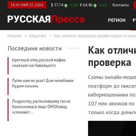
16:42 МАЙ 15, 2026
$ 57.74
€ 64.46
Контакты
0.30
0.18
РЕГИОН
Р
Главная
Общество
Как отличить легальный онлайн-сервис от мош
Как отлич
Последние новости
проверка
Крестный отец русской мафии
«наехал» на Навального
Схемы онлайн-мошен
Путин нам не указ! Дом челябинки
платформ до пиксел
будем сносить
кибермошенники пох
Подростку, распылившему газ из
107 млн звонков по
баллончика в лицо ОМОНовцу,
только когда деньги
«сломают…