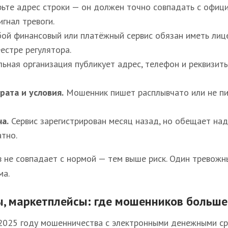
те адрес строки — он должен точно совпадать с официа
игнал тревоги.
й финансовый или платёжный сервис обязан иметь лице
естре регулятора.
ьная организация публикует адрес, телефон и реквизит
рата и условия.
Мошенник пишет расплывчато или не пиш
а.
Сервис зарегистрирован месяц назад, но обещает на
атно.
 не совпадает с нормой — тем выше риск. Один тревожн
ма.
ы, маркетплейсы: где мошенников больше
2025 году мошенничества с электронными денежными ср