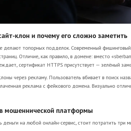
сайт-клон и почему его сложно заметить
 делают топорных подделок. Современный фишинговый са
траниц. Отличие, как правило, в домене: вместо «sberbank.
еждает, сертификат HTTPS присутствует — зелёный замо
лоны через рекламу. Пользователь вбивает в поиск назв
плаченная реклама с фейкового домена. Визуально отли
ов мошеннической платформы
 деньги на любой онлайн-сервис, стоит потратить три ми