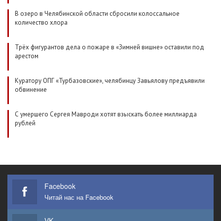
В озеро в Челябинской области сбросили колоссальное
количество хлора
Трёх фигурантов дела о пожаре в «Зимней вишне» оставили под
арестом
Куратору ОПГ «Турбазовские», челябинцу Завьялову предъявили
обвинение
С умершего Сергея Мавроди хотят взыскать более миллиарда
рублей
Facebook
Читай нас на Facebook
VK