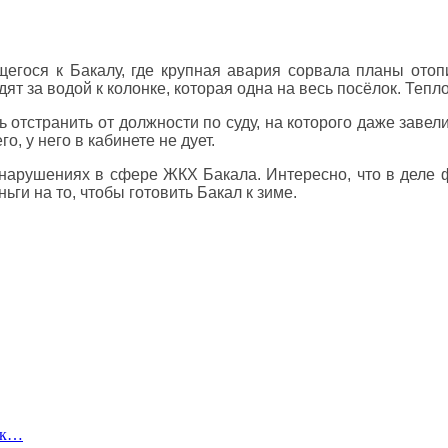
егося к Бакалу, где крупная авария сорвала планы отопи
ят за водой к колонке, которая одна на весь посёлок. Тепло 
ь отстранить от должности по суду, на которого даже заве
о, у него в кабинете не дует.
 нарушениях в сфере ЖКХ Бакала. Интересно, что в деле
ги на то, чтобы готовить Бакал к зиме.
чик…