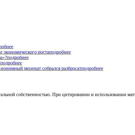
робнее
е экономического роста
подробнее
фа»?
подробнее
!
подробнее
Анонимный меценат собрался разбросат
подробнее
уальной собственностью. При цитировании и использовании мате