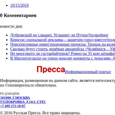
10/15/2016
0 Комментариев
новости дня:
Дубровский не слышит. Услышит ли Путин?
подробнее
Конкурс социальной рекламы – защитим город вместе!
под
Перспективные инвестиционные проекты: Троицк на волн
Сколько будут стоить дешёвые авиарейсы «Челябинск – У
Не многовато ли гастарбайтеров? Ровно на 35 млн штрафа
В Магнитогорске на улице находят конверты с деньгами: 
Информационный портал
Информация, размещенная на данном сайте, является интеллект
на ©russianpressa.ru обязательна.
РЕДАКЦИЯ:
101000, Г.МОСКВА
УЛ.ПОКРОВКА, Д 14/2, СТР.1
+7 499 375-10-07
© 2016 Русская Пресса. Все права защищены.