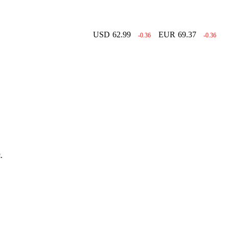
USD
62.99
EUR
69.37
-0.36
-0.36
.