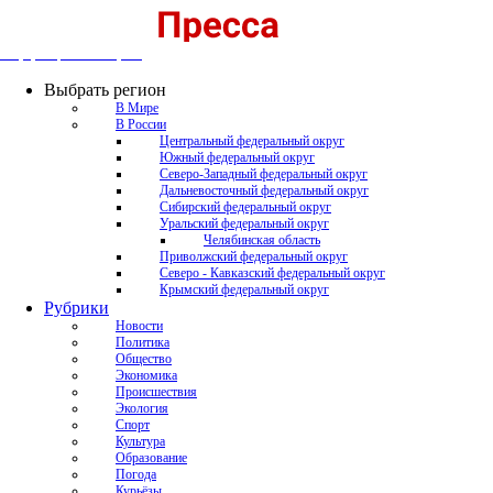
Информационный портал
Выбрать регион
В Мире
В России
Центральный федеральный округ
Южный федеральный округ
Северо-Западный федеральный округ
Дальневосточный федеральный округ
Сибирский федеральный округ
Уральский федеральный округ
Челябинская область
Приволжский федеральный округ
Северо - Кавказский федеральный округ
Крымский федеральный округ
Рубрики
Новости
Политика
Общество
Экономика
Происшествия
Экология
Спорт
Культура
Образование
Погода
Курьёзы