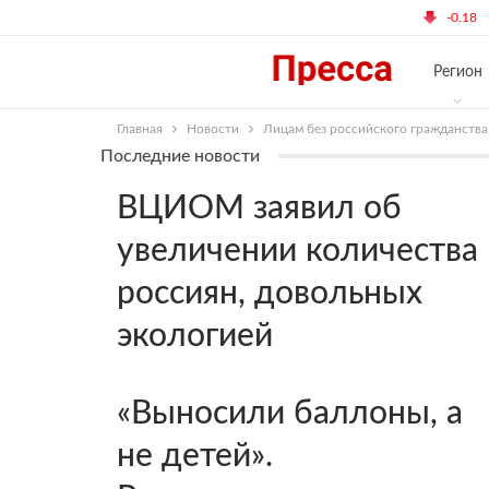
18:36 Четверг, Апрель 5, 2018
$ 57.58
-0.18
Регион
Главная
Новости
Лицам без российского гражданства
Последние новости
ВЦИОМ заявил об
увеличении количества
россиян, довольных
экологией
«Выносили баллоны, а
не детей».