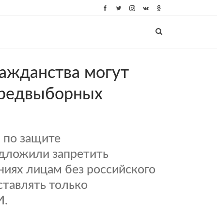
ражданства могут
 предвыборных
 по защите
едложили запретить
ниях лицам без российского
ставлять только
И.