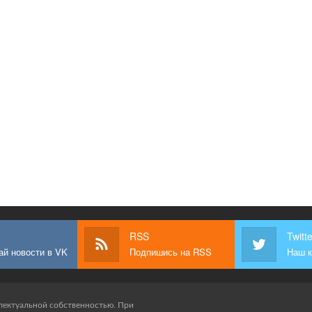
RSS
Twitte
ай новости в VK
Подпишись на RSS
Наш к
лектуальной собственностью. При