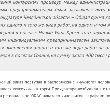
ения конкурсных процедур между администраци
ным предпринимателем были заключены
пять 
рокуратуре Челябинской области. – Общая сумма ко
ия одного и того же вида работ, на одном и том 
зерной в поселке Новый Урал. Кроме того, админи
мым индивидуальным предпринимателем заключ
я выполнения одного и того же вида работ на о
езде в поселок Солнце, на сумму около 400 тысяч 
комый заказ поступал в распоряжение «нужного» челове
шиеся «кусочки» на торги. Прокуратура возбудила в от
, а региональное УФАС наказало чиновников штрафами по