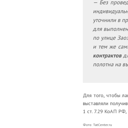
— Без провед
индивидуаль
уточнили в п
для выполнен
по улице Зао
и тем же са
контрактов
дл
полотна на въ
Для того, чтобы ла
выставляли получив
1 ст. 7.29 КоАП РФ
Фото: TatCenter.ru