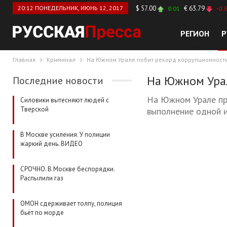
20:12 ПОНЕДЕЛЬНИК, ИЮНЬ 12, 2017
$ 57.00
€ 63.79
0.01
-0.
РЕГИОН
Р
Главная
Криминал
На Южном Урале побит рекорд коррупционности:
На Южном Урал
Последние новости
На Южном Урале пре
Силовики вытесняют людей с
Тверской
выполнение одной и
В Москве усиления. У полиции
жаркий день. ВИДЕО
СРОЧНО. В Москве беспорядки.
Распылили газ
ОМОН сдерживает толпу, полиция
бьёт по морде