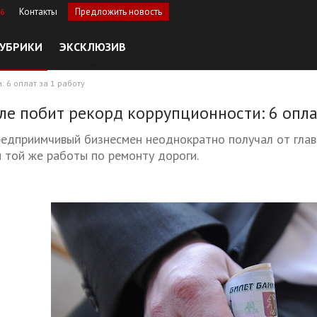
Контакты
Предложить новость
36
УБРИКИ
ЭКСКЛЮЗИВ
 6 оплат за 1 работу
е побит рекорд коррупционности: 6 оплат
дприимчивый бизнесмен неоднократно получал от глав с
 той же работы по ремонту дороги.