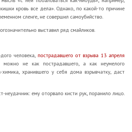
мысль «с ней побаловаться как-нибудь», например,
кишки кровь все дела». Однако, по какой-то причине
временном сленге, не совершил самоубийство.
огозначительно выставил ряд смайликов.
одого человека,
пострадавшего от взрыва 13 апреля
ь можно не как пострадавшего, а как неумелого
-химика, хранившего у себя дома взрывчатку, даст
-неудачник: ему оторвало кисти рук, поранило лицо.