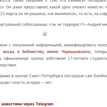
жатся также сведения о том, что «химика» посещала 
о». Он даже представлял, какой урон сможет нанести: «
23 марта он не решился, «не выпилился», то есть, на со
виртуальной собеседницы: «ты че террорист?» Андрей мн
связи с полученной информацией, квалифицировать мол
 входа в библиотеку имени Чернышевского
, тепер
м, официальную оценку действиям 17-летнего студента
едствие.
зрыва в центре Санкт-Петербурга пострадал сам бомбист
ещают спасти, вторую — нет.
 новостями через Telegram