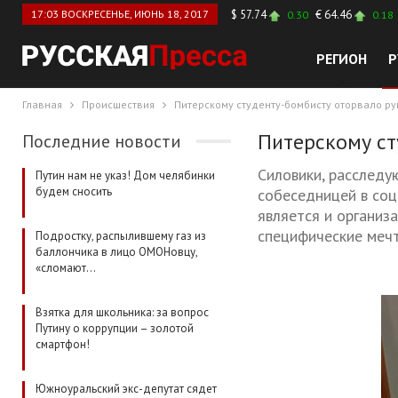
17:03 ВОСКРЕСЕНЬЕ, ИЮНЬ 18, 2017
$ 57.74
€ 64.46
0.30
0.18
РЕГИОН
Р
Главная
Происшествия
Питерскому студенту-бомбисту оторвало ру
Питерскому ст
Последние новости
Силовики, расследу
Путин нам не указ! Дом челябинки
будем сносить
собеседницей в соц
является и организ
специфические мечт
Подростку, распылившему газ из
баллончика в лицо ОМОНовцу,
«сломают…
Взятка для школьника: за вопрос
Путину о коррупции – золотой
смартфон!
Южноуральский экс-депутат сядет