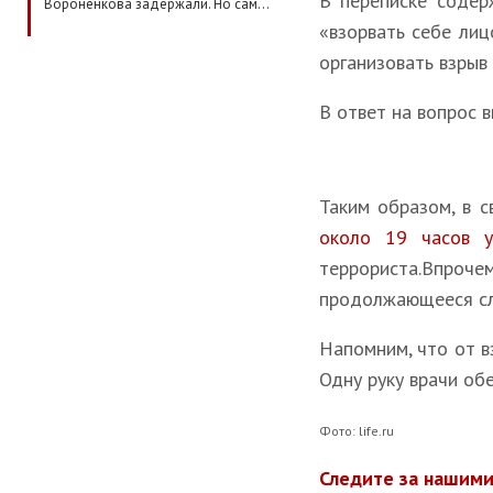
В переписке содер
Вороненкова задержали. Но сам…
«взорвать себе лиц
организовать взрыв 
В ответ на вопрос 
Таким образом, в 
около 19 часов у
террориста.Впроче
продолжающееся сл
Напомним, что от в
Одну руку врачи об
Фото: life.ru
Следите за нашими