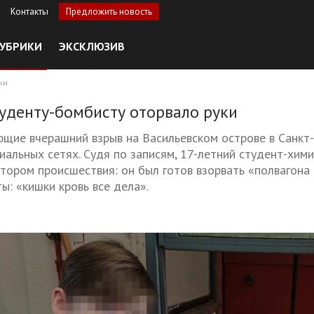
Контакты
Предложить новость
УБРИКИ
ЭКСКЛЮЗИВ
ки
уденту-бомбисту оторвало руки
ющие вчерашний взрыв на Васильевском острове в Санкт-
иальных сетях. Судя по записям, 17-летний студент-хими
атором происшествия: он был готов взорвать «полвагон
ы: «кишки кровь все дела».