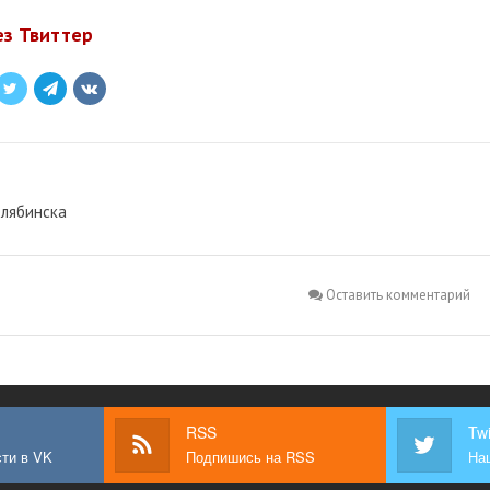
ез Твиттер
елябинска
Оставить комментарий
RSS
Twi
ти в VK
Подпишись на RSS
Наш