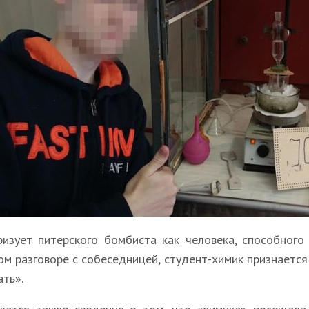
ризует питерского бомбиста как человека, способного
ном разговоре с собеседницей, студент-химик признаетс
ать».