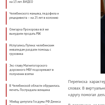
на 13 лет. ВИДЕО
Челябинского маньяка, педофила и
рецидивиста – на 25 лет в колонию
Олигарха Прохорова всё же
вынудили продать РБК
Испугались Путина: челябинским
инвалидам раздали помощь с
грузовика
Экс-главу Магнитогорского
дорожного МБУ подозревают в
получении взятки
Переписка характе
В Челябинской области обрушилась
словах. В виртуаль
мечеть. Пострадала женщина
«другу помогал дел
Убийцу депутата Госдумы РФ Дениса