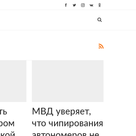
ть
МВД уверяет,
ром
что чипирования
ской
автономеров не