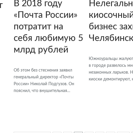
В 2018 году
Нелегаль
т
«Почта России»
киосочны
потратит на
бизнес за
себя любимую 5
Челябинс
млрд рублей
Южноуральцы жалуютс
в городе развелось м
Об этом без стеснения заявил
незаконных ларьков. 
генеральный директор «Почты
киоски демонтируют,
России» Николай Подгузов. Он
пояснил, что внушительная…