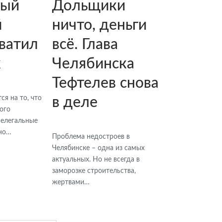
ный
Дольщики
й
ничто, деньги
хватил
всё. Глава
к
Челябинска
Тефтелев снова
я на то, что
в деле
ного
Нелегальные
 но…
Проблема недостроев в
Челябинске – одна из самых
актуальных. Но не всегда в
заморозке строительства,
жертвами…