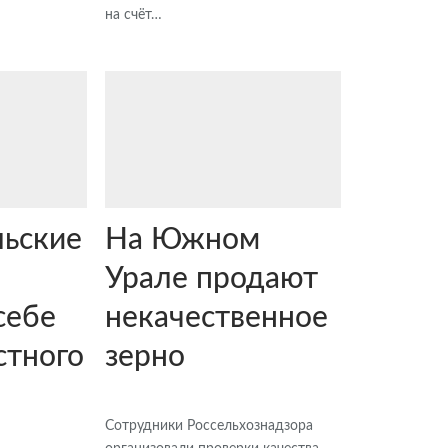
на счёт…
ьские
На Южном
и
Урале продают
себе
некачественное
стного
зерно
Сотрудники Россельхознадзора