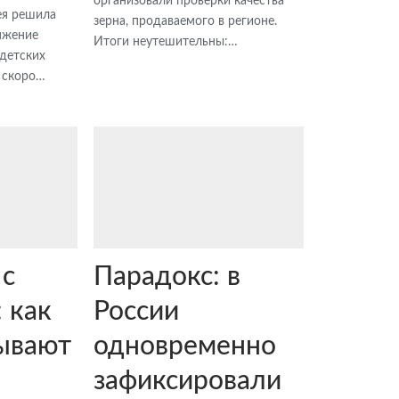
организовали проверки качества
ея решила
зерна, продаваемого в регионе.
ряжение
Итоги неутешительны:…
детских
 скоро…
 с
Парадокс: в
 как
России
ывают
одновременно
зафиксировали