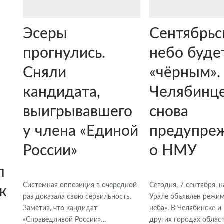
Эсеры
Сентябрьс
прогнулись.
небо буде
Сняли
«чёрным».
кандидата,
Челябинц
выигрывавшего
снова
у члена «Единой
предупре
России»
о НМУ
л
Системная оппозиция в очередной
Сегодня, 7 сентября,
ж
раз доказала свою сервильность.
Урале объявлен режим
Заметив, что кандидат
неба». В Челябинске и
«Справедливой России»…
других городах облас