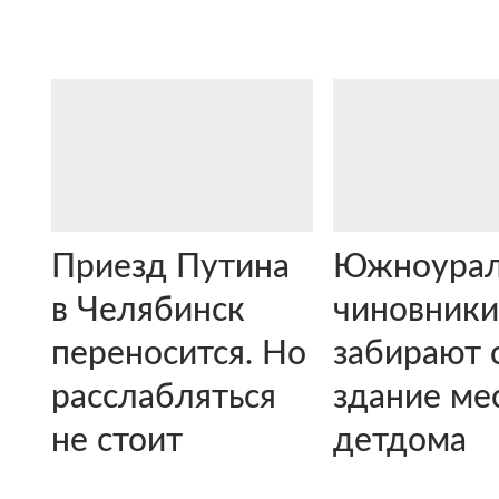
Приезд Путина
Южноурал
в Челябинск
чиновник
переносится. Но
забирают 
расслабляться
здание ме
не стоит
детдома