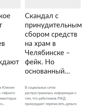
кое
Скандал с
т
принудительным
сбором средств
ев
на храм в
Челябинске –
ждают
фейк. Но
основанный…
 на Южном
В социальных сетях
 «чёрного
распространилась информация о
 некоторых
том, что работников РЖД
ти…
принуждают перечислять деньги