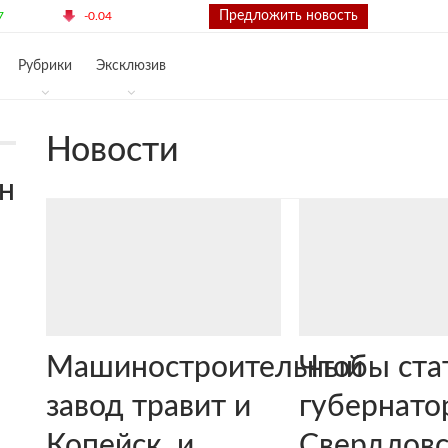
€ 68.65
Контакты
Предложить новость
17
-0.04
Рубрики
Эксклюзив
Новости
н
Машиностроительный
Чтобы ста
завод травит и
губернато
Копейск, и
Свердлов