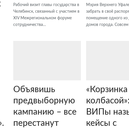
х
Рабочий визит главы государства в
Мэрия Верхнего Уфал
Челябинск, связанный с участием в
забрать в своё распо
XIV Межрегиональном форуме
помещение одного из 
сотрудничества…
домов города. Совсем
Объявишь
«Корзинка
предвыборную
колбасой»:
кампанию – все
ВИПы наз
перестанут
кейсы с
.