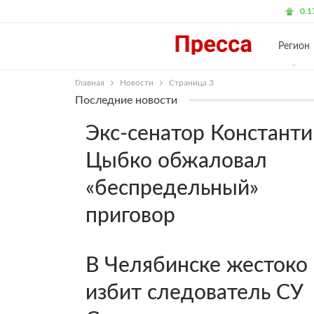
3:54 Вторник, Сентябрь 12, 2017
$ 57.17
0.
Регион
Главная
Новости
Страница 3
Последние новости
Экс-сенатор Константи
Цыбко обжаловал
«беспредельный»
приговор
В Челябинске жестоко
избит следователь СУ