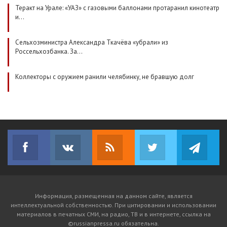
Теракт на Урале: «УАЗ» с газовыми баллонами протаранил кинотеатр
и…
Сельхозминистра Александра Ткачёва «убрали» из
Россельхозбанка. За…
Коллекторы с оружием ранили челябинку, не бравшую долг
Facebook
VK
RSS
Twitter
Tel
Читай нас на Facebook
Получай новости в VK
Подпишись на RSS
Наш канал в Twitt
Чит
Информация, размещенная на данном сайте, является
интеллектуальной собственностью. При цитировании и использовании
материалов в печатных СМИ, на радио, ТВ и в интернете, ссылка на
©russianpressa.ru обязательна.