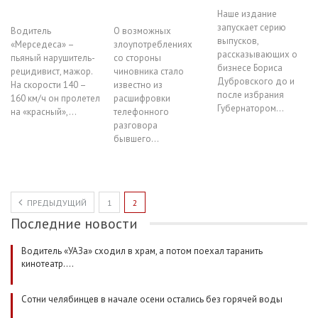
Наше издание
запускает серию
Водитель
О возможных
выпусков,
«Мерседеса» –
злоупотреблениях
рассказывающих о
пьяный нарушитель-
со стороны
бизнесе Бориса
рецидивист, мажор.
чиновника стало
Дубровского до и
На скорости 140 –
известно из
после избрания
160 км/ч он пролетел
расшифровки
Губернатором…
на «красный»,…
телефонного
разговора
бывшего…
ПРЕДЫДУЩИЙ
1
2
Последние новости
Водитель «УАЗа» сходил в храм, а потом поехал таранить
кинотеатр.…
Сотни челябинцев в начале осени остались без горячей воды