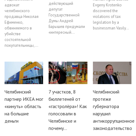
действующий
адвокат
Evgeny Krotenko
депутат
челябинского
discovered the
Государственной
продавца Николая
violations of tax
Думы Андрей
Ефименко,
legislation by a
Барышев придумали
обвиняемого в
businessman Vasily…
«интересный…
убийстве
состоятельной
покупательницы,…
Челябинский
7 участков, 8
Челябинский
партнер ИКЕА мог
бюллетеней от
протеже
«кинуть» область
«гастролёра»! Как
губернатора
на большие
голосовали в
нарушил
деньги
Челябинске и
антикоррупционное
почему…
законодательство