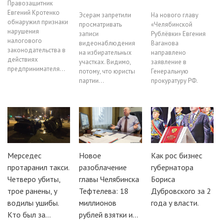
Правозащитник
Евгений Кротенко
Эсерам запретили
На нового главу
обнаружил признаки
просматривать
«Челябинской
нарушения
записи
Рублёвки» Евгения
налогового
видеонаблюдения
Ваганова
законодательства в
на избирательных
направлено
действиях
участках. Видимо,
заявление в
предпринимателя…
потому, что юристы
Генеральную
партии…
прокуратуру РФ.
Мерседес
Новое
Как рос бизнес
протаранил такси.
разоблачение
губернатора
Четверо убиты,
главы Челябинска
Бориса
трое ранены, у
Тефтелева: 18
Дубровского за 2
водилы ушибы.
миллионов
года у власти.
Кто был за…
рублей взятки и…