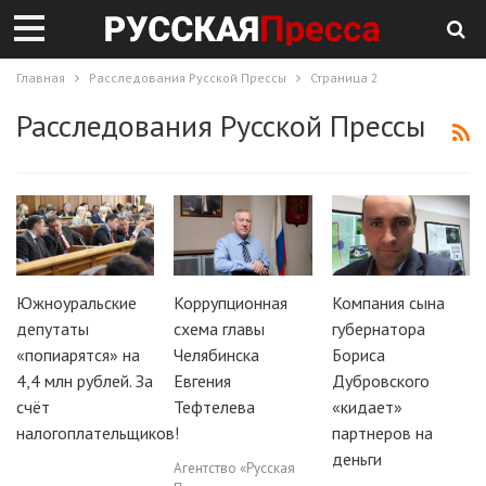
Главная
Расследования Русской Прессы
Страница 2
Расследования Русской Прессы
Южноуральские
Коррупционная
Компания сына
депутаты
схема главы
губернатора
«попиарятся» на
Челябинска
Бориса
4,4 млн рублей. За
Евгения
Дубровского
счёт
Тефтелева
«кидает»
налогоплательщиков!
партнеров на
деньги
Агентство «Русская