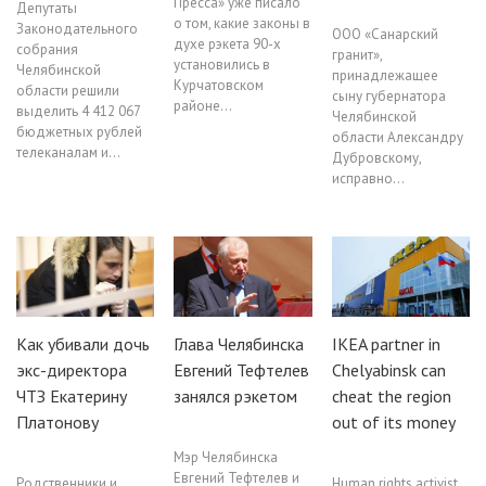
Пресса» уже писало
Депутаты
о том, какие законы в
Законодательного
ООО «Санарский
духе рэкета 90-х
собрания
гранит»,
установились в
Челябинской
принадлежащее
Курчатовском
области решили
сыну губернатора
районе…
выделить 4 412 067
Челябинской
бюджетных рублей
области Александру
телеканалам и…
Дубровскому,
исправно…
Как убивали дочь
Глава Челябинска
IKEA partner in
экс-директора
Евгений Тефтелев
Chelyabinsk can
ЧТЗ Екатерину
занялся рэкетом
cheat the region
Платонову
out of its money
Мэр Челябинска
Евгений Тефтелев и
Родственники и
Human rights activist