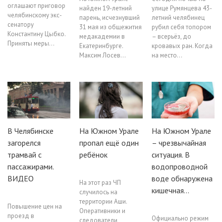
оглашают приговор
найден 19-летний
улице Румянцева 43-
челябинскому экс-
парень, исчезнувший
летний челябинец
сенатору
31 мая из общежития
рубил себя топором
Константину Цыбко.
медакадемии в
– всерьёз, до
Приняты меры…
Екатеринбурге.
кровавых ран. Когда
Максим Лосев…
на место…
В Челябинске
На Южном Урале
На Южном Урале
загорелся
пропал ещё один
– чрезвычайная
трамвай с
ребёнок
ситуация. В
пассажирами.
водопроводной
ВИДЕО
воде обнаружена
На этот раз ЧП
кишечная…
случилось на
территории Аши.
Повышение цен на
Оперативники и
проезд в
Официально режим
следователи