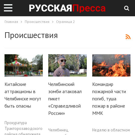
Главная
Происшествия
Страница 2
Происшествия
Китайские
Челябинский
Командир
аттракционы в
зомби атаковал
пожарной части
Челябинске могут
пикет
погиб, туша
быть опасны
«Справедливой
пожар в районе
России»
ММК
Прокуратура
Тракторозаводского
Челябинец,
Неделю в областном
района обнаружила,