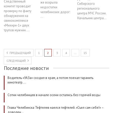
Следственный
же вскрыла
Сибирского
комитет проводит
недостатки
регионального
проверку по факту
челябинских дорог:
центра МЧС России.
обнаружения на
…
Начальник центра…
свинокомплексе
«Михири-1» двух
трупов мужчин.…
ПРЕДЫДУЩИЙ
1
2
3
4
…
15
СЛЕДУЮЩИЙ
Последние новости
Водитель «УАЗа» сходил в храм, а потом поехал таранить
кинотеатр.…
Сотни челябинцев в начале осени остались без горячей воды
Глава Челябинска Тефтелев наелся тефтелей. «Съел сам себя!» –
доволен…