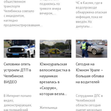
общественном
ЧС в Каслях, где в
поднялись по
транспорте
водопроводе
тревоге: вчера
Челябинска совпало
обнаружена опасная
вечером,…
с инцидентом,
инфекция, пока не
наглядно
введён. Но
продемонстрировавшим…
депутаты…
Силовики опять
Южноуральская
Сегодня на
устроили ДТП в
велосипедистка в
Южном Урале –
Челябинске.
наушниках
большая облава
ВИДЕО
врезалась в
на водителей
«Скорую»,
которая везла…
В Интернет попало
Сотрудники ДПС в
видео,
Челябинской
демонстрирующее,
области сегодня
Жительница
как полицейский
оцепят несколько