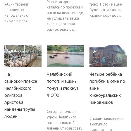
Магнитогорска,
УАЗик таранит
трасс. Поток машин
катаясь по проезжей
легковушку
будет идти сквозь
части на велосипеде,
неподалёку от
«живой коридор»…
не услышала звука
входа в парк…
сирены, которая
разносилась от…
На
Челябинский
Четыре ребёнка
свинокомплексе
потоп: машины
погибли в огне по
челябинского
тонут и глохнут.
вине
олигарха
ФОТО
южноуральских
Аристова
чиновников
найдены трупы
Сегодня ночью и
людей
утром Челябинск
С таким заявлением
накрыл сильный
выступило
ливень. Стихия сразу
руководство