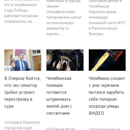
известный в городе
ожоговом центре в
что в челябинском
своими
Челябинске
Саду Победы
специфическими
боролись жизнь
работают китайские
татуировками, напал
командира
аттракционы, на…
на пенсионерку-
пожарной части №15
активистку от
в Магнитогорске
партии…
Виктора…
В Озёрске боятся,
Челябинская
Челябинск сходит
что экс-сенатор
полиция
с ума: мужчина
Цыбко устроит
готовится
пытался зарубить
перестрелку в
штурмовать
себя топором
суде
жилой дом с
посреди улицы.
сектантами
ВИДЕО
Сегодня в Озёрском
городском суде
На Южном Урале
Сегодня ночью на