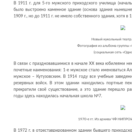
В 1911 г. для 5-го мужского приходского училища (начал
было выстроено каменное здание (основа здания нынешнег
1909 г., но до 1911 г. не имело собственного здания, хотя в
Новый кукольный театр. 
Фотография из альбома группы 
(социальная сеть «Одн
В связи с праздновавшимися в начале XX века юбилеями н
почетные наименования: 1-е мужское стало именоваться Ал
мужское – Кутузовским. В 1914 году все учебные заведен
резервных войск. В этом здании находились портные пех
прекратили своё существование, а это здание перешло ра
годы здесь находилась начальная школа №7.
1970-е гг. Из архива ЧФ НИПР
В 1972 г. в отреставрированном здании бывшего приходско