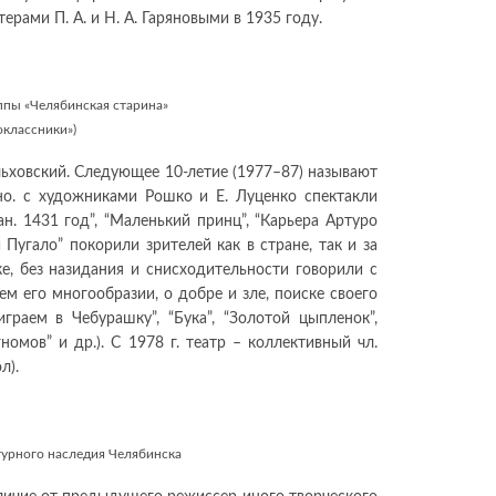
рами П. А. и Н. А. Гаряновыми в 1935 году.
уппы «Челябинская старина»
оклассники»)
ольховский. Следующее 10-летие (1977–87) называют
но. с художниками Рошко и Е. Луценко спектакли
н. 1431 год”, “Маленький принц”, “Карьера Артуро
 Пугало” покорили зрителей как в стране, так и за
ке, без назидания и снисходительности говорили с
м его многообразии, о добре и зле, поиске своего
раем в Чебурашку”, “Бука”, “Золотой цыпленок”,
номов” и др.). С 1978 г. театр – коллективный чл.
л).
турного наследия Челябинска