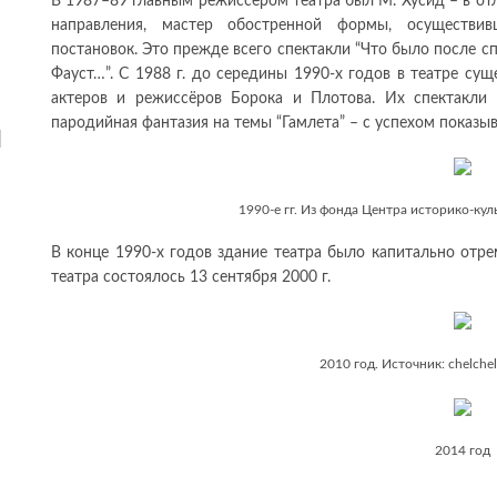
В 1987–89 главным режиссёром театра был М. Хусид – в от
направления, мастер обостренной формы, осуществив
постановок. Это прежде всего спектакли “Что было после спа
Фауст…”. С 1988 г. до середины 1990-х годов в театре сущ
актеров и режиссёров Борока и Плотова. Их спектакли –
пародийная фантазия на темы “Гамлета” – с успехом показыв
и
1990-е гг. Из фонда Центра историко-ку
В конце 1990-х годов здание театра было капитально отр
театра состоялось 13 сентября 2000 г.
2010 год. Источник: chelchel-
2014 год