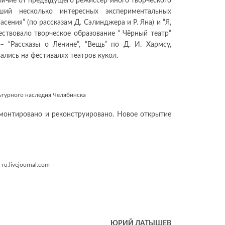
личие от предыдущего режиссер иного творческого
ший несколько интересных экспериментальных
сения” (по рассказам Д. Сэлинджера и Р. Яна) и “Я,
ествовало творческое образование “ Чёрный театр”
 “Рассказы о Ленине”, “Вещь” по Д. И. Хармсу,
ались на фестивалях театров кукол.
льтурного наследия Челябинска
емонтировано и реконструировано. Новое открытие
ru.livejournal.com
ЮРИЙ ЛАТЫШЕВ