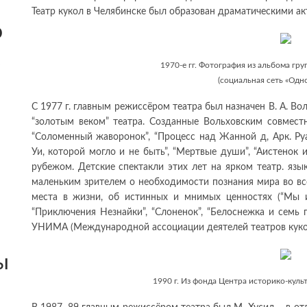
Театр кукол в Челябинске был образован драматическими акте
о
1970-е гг. Фотография из альбома гр
(социальная сеть «Одн
С 1977 г. главным режиссёром театра был назначен В. А. В
“золотым веком” театра. Созданные Вольховским совмест
“Соломенный жаворонок”, “Процесс над Жанной д, Арк. Руа
Уи, которой могло и не быть”, “Мертвые души”, “Аистенок и
рубежом. Детские спектакли этих лет на ярком театр. язы
маленьким зрителем о необходимости познания мира во все
места в жизни, об истинных и мнимых ценностях (“Мы иг
“Приключения Незнайки”, “Слоненок”, “Белоснежка и семь г
УНИМА (Международной ассоциации деятелей театров куко
ы
1990 г. Из фонда Центра историко-куль