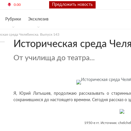
0.84
Контакты
Предложить новость
0.00
Рубрики
Эксклюзив
ская среда Челябинска. Выпуск 143
Историческая среда Чел
От училища до театра...
Я, Юрий Латышев, продолжаю рассказывать о старинных
сохранившихся до настоящего времени. Сегодня рассказ о з
1950-е гг. Источник: chelchel