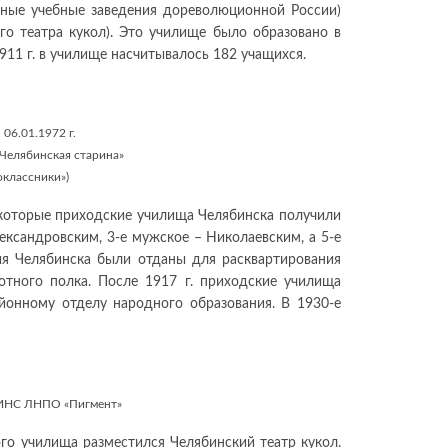
ьные учебные заведения дореволюционной России)
о театра кукол). Это училище было образовано в
 1911 г. в училище насчитывалось 182 учащихся.
06.01.1972 г.
«Челябинская старина»
оклассники»)
екоторые приходские училища Челябинска получили
ександровским, 3-е мужское – Николаевским, а 5-е
ия Челябинска были отданы для расквартирования
отного полка. После 1917 г. приходские училища
йонному отделу народного образования. В 1930-е
ОИНС ЛНПО «Пигмент»
го училища разместился Челябинский театр кукол.