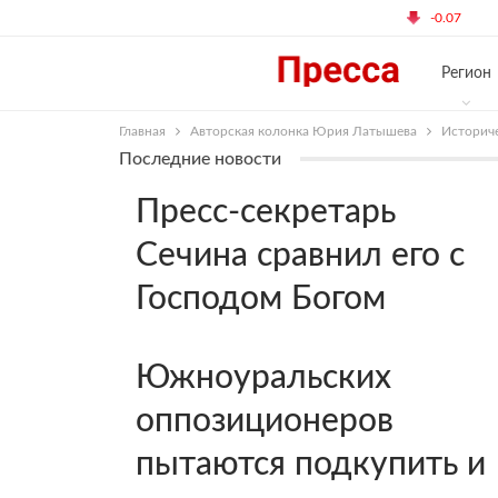
3:53 Среда, Август 9, 2017
$ 59.99
€ 7
-0.07
Регион
Главная
Авторская колонка Юрия Латышева
Историче
Последние новости
Пресс-секретарь
Сечина сравнил его с
Господом Богом
Южноуральских
оппозиционеров
пытаются подкупить и