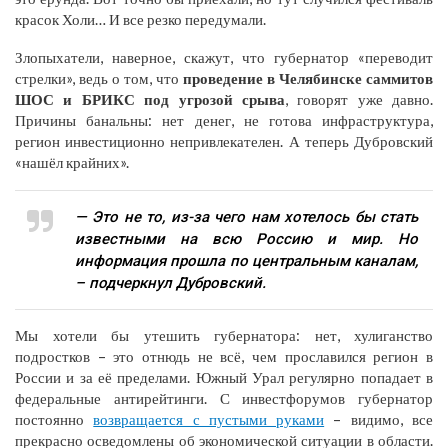
красок Холи… И все резко передумали.
Злопыхатели, наверное, скажут, что губернатор «переводит
стрелки», ведь о том, что
проведение в Челябинске саммитов
ШОС и БРИКС под угрозой срыва
, говорят уже давно.
Причины банальны: нет денег, не готова инфраструктура,
регион инвестиционно непривлекателен. А теперь Дубровский
«нашёл крайних».
— Это не то, из-за чего нам хотелось бы стать
известными на всю Россию и мир. Но
информация прошла по центральным каналам,
– подчеркнул Дубровский.
Мы хотели бы утешить губернатора: нет, хулиганство
подростков – это отнюдь не всё, чем прославился регион в
России и за её пределами. Южный Урал регулярно попадает в
федеральные антирейтинги. С инвестфорумов губернатор
постоянно
возвращается с пустыми руками
– видимо, все
прекрасно осведомлены об экономической ситуации в области.