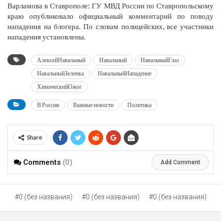
Варламова в Ставрополе: ГУ МВД России по Ставропольскому
краю опубликовало официальный комментарий по поводу
нападения на блогера. По словам полицейских, все участники
нападения установлены.
АлексейНавальный
Навальный
НавальныйГлаз
НавальныйЗеленка
НавальныйНападение
ХимическийОжог
В России
Важные новости
Политика
Share
Comments
(0)
Add Comment
#0 (без названия)
#0 (без названия)
#0 (без названия)