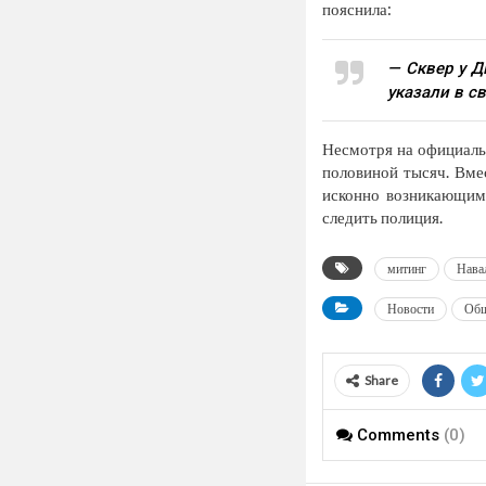
пояснила:
— Сквер у Д
указали в с
Несмотря на официальн
половиной тысяч. Вме
исконно возникающим т
следить полиция.
митинг
Нава
Новости
Общ
Share
Comments
(0)