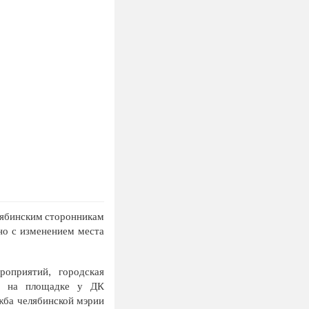
елябинским сторонникам
но с изменением места
оприятий, городская
нг на площадке у ДК
ужба челябинской мэрии