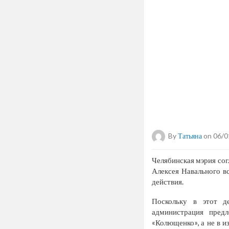
By
Татьяна
on 06/0
Челябинская мэрия сог
Алексея Навального в
действия.
Поскольку в этот д
администрация пред
«Колющенко», а не в и