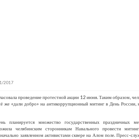
1/2017
ласовала проведение протестной акции 12 июня. Таким образом, ч
сё же «дали добро» на антикоррупционный митинг в День России, 
ень планируется множество государственных праздничных мер
ложила челябинским сторонникам Навального провести мити
значально заявленном активистами сквере на Алом поле. Пресс-сл