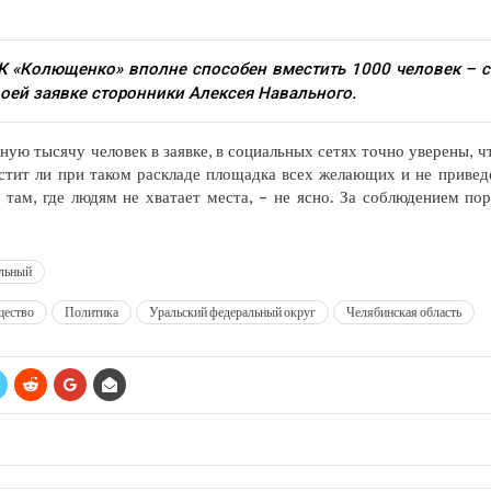
К «Колющенко» вполне способен вместить 1000 человек – с
воей заявке сторонники Алексея Навального.
ую тысячу человек в заявке, в социальных сетях точно уверены, чт
стит ли при таком раскладе площадка всех желающих и не приведе
ам, где людям не хватает места, – не ясно. За соблюдением поря
льный
ество
Политика
Уральский федеральный округ
Челябинская область