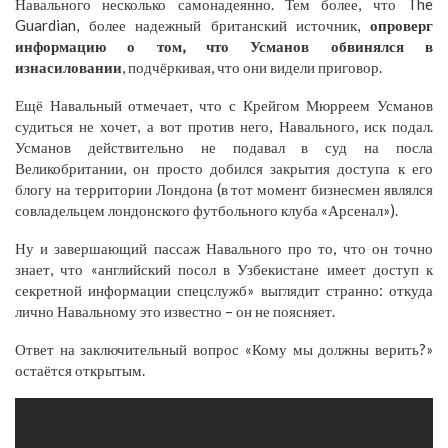
Навального несколько самонадеянно. Тем более, что The
Guardian, более надежный британский источник,
опроверг
информацию о том, что Усманов обвинялся в
изнасиловании
, подчёркивая, что они видели приговор.
Ещё Навальный отмечает, что с Крейгом Мюрреем Усманов
судиться не хочет, а вот против него, Навального, иск подал.
Усманов действительно не подавал в суд на посла
Великобритании, он просто добился закрытия доступа к его
блогу на территории Лондона (в тот момент бизнесмен являлся
совладельцем лондонского футбольного клуба «Арсенал»).
Ну и завершающий пассаж Навального про то, что он точно
знает, что «английский посол в Узбекистане имеет доступ к
секретной информации спецслужб» выглядит странно: откуда
лично Навальному это известно – он не поясняет.
Ответ на заключительный вопрос «Кому мы должны верить?»
остаётся открытым.