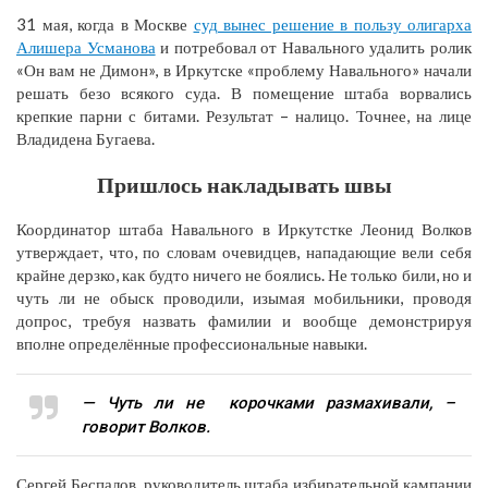
31 мая, когда в Москве
суд вынес решение в пользу олигарха
Алишера Усманова
и потребовал от Навального удалить ролик
«Он вам не Димон», в Иркутске «проблему Навального» начали
решать безо всякого суда. В помещение штаба ворвались
крепкие парни с битами. Результат – налицо. Точнее, на лице
Владидена Бугаева.
Пришлось накладывать швы
Координатор штаба Навального в Иркутстке Леонид Волков
утверждает, что, по словам очевидцев, нападающие вели себя
крайне дерзко, как будто ничего не боялись. Не только били, но и
чуть ли не обыск проводили, изымая мобильники, проводя
допрос, требуя назвать фамилии и вообще демонстрируя
вполне определённые профессиональные навыки.
— Чуть ли не корочками размахивали, –
говорит Волков.
Сергей Беспалов, руководитель штаба избирательной кампании