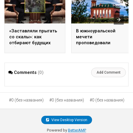
«Заставляли прыгать
В южноуральской
со скалы»: как
мечети
отбирают будущих
проповедовали
губернаторов. ВИДЕО
экстремизм
Comments
(0)
Add Comment
#0 (без названия)
#0 (без названия)
#0 (без названия)
View Desktop Version
Powered by
BetterAMP