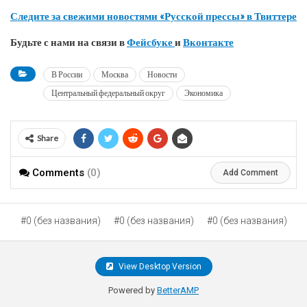
Следите за свежими новостями «Русской прессы» в Твиттере
Будьте с нами на связи в
Фейсбуке
и
Вконтакте
В России
Москва
Новости
Центральный федеральный округ
Экономика
Share
Comments
(0)
Add Comment
#0 (без названия)
#0 (без названия)
#0 (без названия)
View Desktop Version
Powered by
BetterAMP