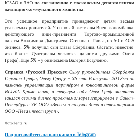
ЮЗАО и ЗАО
по соглашению с московским департаментом
жилищно-коммунального хозяйства
.
Это успешное предприятие принадлежит детям весьма
уважаемых родителей. У сыновей экс-главы Внешэкономбанка,
действующего вице-президента Торгово-промышленной
палаты Владимира Дмитриева, Степана и Павла, по 50 и 40%
бизнеса. 5% получил сын главы Сбербанка. (Кстати, известно,
что братья Дмитриевы являются давними друзьями Олега
Грефа). Ещё 5% – у бизнесмена Валерия Есауленко.
Справка «Русской Прессы»:
Сыну руководителя Сбербанка
Германа Грефа, Олегу Грефу – 35 лет. В августе 2017-го он
назначен управляющим партнёром в консалтинговой фирме
Braynt. Кроме того, в текущем году Олег Греф «активно
занялся своими бизнес-проектами: зарегистрировал в Санкт-
Петербурге УК ООО «Весна» и получил долю в девелоперском
ООО «Нева инвест групп».
Фото: lenta.ru
Подписывайтесь на наш канал в Telegram