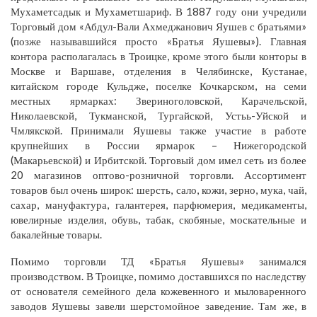
Мухаметсадык и Мухаметшариф. В 1887 году они учредили
Торговый дом «Абдул-Вали Ахмеджанович Яушев с братьями»
(позже называвшийся просто «Братья Яушевы»). Главная
контора располагалась в Троицке, кроме этого были конторы в
Москве и Варшаве, отделения в Челябинске, Кустанае,
китайском городе Кульдже, поселке Кочкарском, на семи
местных ярмарках: Звериноголовской, Карачельской,
Николаевской, Тукманской, Тургайской, Устьь-Уйской и
Чмлякской. Принимали Яушевы также участие в работе
крупнейших в России ярмарок – Нижегородской
(Макарьевской) и Ирбитской. Торговый дом имел сеть из более
20 магазинов оптово-розничной торговли. Ассортимент
товаров был очень широк: шерсть, сало, кожи, зерно, мука, чай,
сахар, мануфактура, галантерея, парфюмерия, медикаменты,
ювелирные изделия, обувь, табак, скобяные, москательные и
бакалейные товары.
Помимо торговли ТД «Братья Яушевы» занимался
производством. В Троицке, помимо доставшихся по наследству
от основателя семейного дела кожевенного и мыловаренного
заводов Яушевы завели шерстомойное заведение. Там же, в