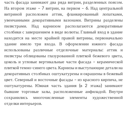
часть фасада занимают два ряда витрин, разделенных поясом.
На втором этаже – 7 витрин, на первом – 6. Над центральной
витриной расположен аттик, фланкированный лопатками,
увенчанными декоративными вазонами. Витрины разделены
пилястрами. Над карнизом располагаются декоративные
столбики с завершением в виде волюты. Главный вход в здание
находится на месте крайней правой витрины, первоначально
здание имело три входа. В оформлении южного фасада
использованы различные отделочные материалы: аттик и
пилястры облицованы глазурованной плиткой бежевого цвета,
цоколь и угловые вертикальные части фасада – керамической
плиткой темно-синего цвета. Карнизы и выступающие детали на
декоративных столбиках оштукатурены и окрашены в бежевый
цвет. Северный и восточные фасады – из красного кирпича, не
оштукатурены. Южная часть здания (в 2 этажа) занимают
бывшие торговые залы, расположенные анфиладой. Внутри
сохранились многочисленные элементы художественной
отделки интерьеров.