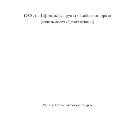
1980-е гг. Из фотоальбома группы «Челябинская старина»
(социальная сеть «Одноклассники»)
2003 г. Источник: www.loc.gov