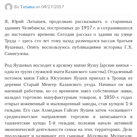
By
Татьяна
on 04/27/2017
Я, Юрий Латышев, продолжаю рассказывать о старинных
зданиях Челябинска, построенных до 1917 г. и сохранившихся
до настоящего времени. Сегодня рассказ о здании на улице
Труда – здесь сто лет тому назад размещался пассаж братьев
Яушевых. Опять воспользуюсь публикациями историка Г.Х.
Самигулова.
Род Яушевых восходит к арскому князю Яушу (арские князья –
одна из групп служилой знати Казанского ханства). Отдаленный
потомок князя Гайса Юсупович Яушев приехал в Троицк из
деревни Старый Менгер Казанского уезда. Начинал он как
наемный работник, но со временем завел собственные лавки,
наладил торговлю мануфактурным товаром, в 1850-х годах
открыл кожевенный и мыловаренный заводы, став купцом 1-й
гильдии. Его сын Ахмеджан Гайсич Яушев затем «осваивает»
среднеазиатское направление торговли и записывается в
ташкентские купцы 1-й гильдии, положив начало активной
экономической деятельности семьи на этих территориях. Дело
продолжают и развивают его сыновья: Абдулвали, Муллагали,