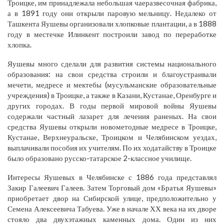
Троицке, им принадлежала небольшая чаеразвесочная фабрика,
а в 1891 году они открыли паровую мельницу. Недалеко от
Ташкента Яушевы организовали хлопковые плантации, а в 1888
году в местечке Илинкент построили завод по переработке
хлопка.
Яушевы много сделали для развития системы национального
образования: на свои средства строили и благоустраивали
мечети, медресе и мектебы (мусульманские образовательные
учреждения) в Троицке, а также в Казани, Кустанае, Оренбурге и
других городах. В годы первой мировой войны Яушевы
содержали частный лазарет для лечения раненых. На свои
средства Яушевы открыли новометодные медресе в Троицке,
Кустанае, Верхнеуральске, Троицком и Челябинском уездах,
выплачивали пособия их учителям. По их ходатайству в Троицке
было образовано русско-татарское 2-классное училище.
Интересы Яушевых в Челябинске с 1886 года представлял
Закир Галеевич Галеев. Затем Торговый дом «Братья Яушевы»
приобретает двор на Сибирской улице, предположительно у
Семена Алексеевича Табуева. Уже в начале ХХ века на их дворе
стояло два двухэтажных каменных дома. Один из них